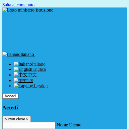
Salta al contenuto
Italiano
Italiano
English
中文
বাংলা
Tagalog
Accedi
Accedi
button close
×
Nome Utente