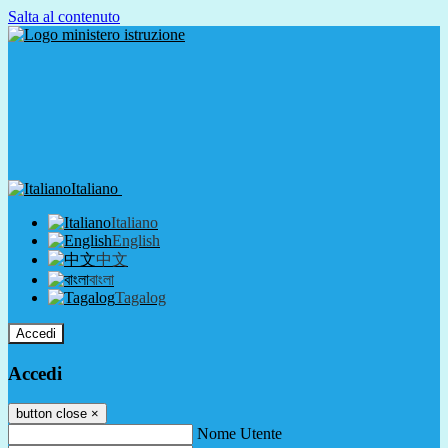
Salta al contenuto
Italiano
Italiano
English
中文
বাংলা
Tagalog
Accedi
Accedi
button close
×
Nome Utente