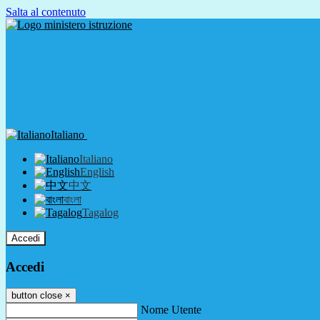
Salta al contenuto
Italiano
Italiano
English
中文
বাংলা
Tagalog
Accedi
Accedi
button close
×
Nome Utente