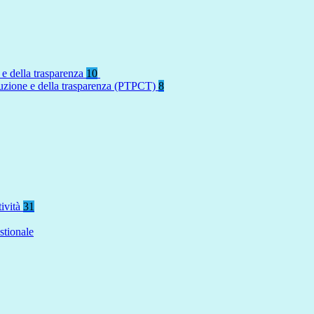
 e della trasparenza
10
rruzione e della trasparenza (PTPCT)
8
tività
31
stionale