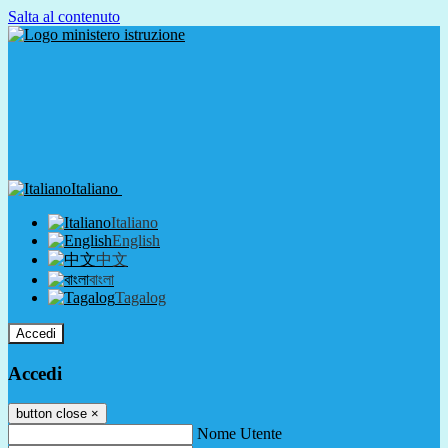
Salta al contenuto
Italiano
Italiano
English
中文
বাংলা
Tagalog
Accedi
Accedi
button close
×
Nome Utente