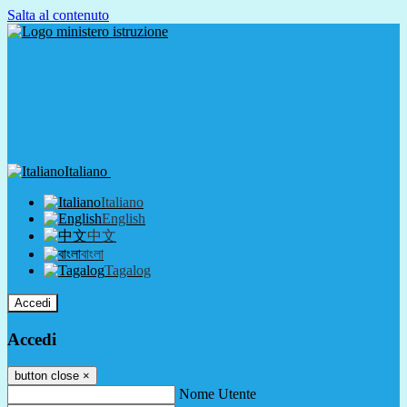
Salta al contenuto
Italiano
Italiano
English
中文
বাংলা
Tagalog
Accedi
Accedi
button close
×
Nome Utente