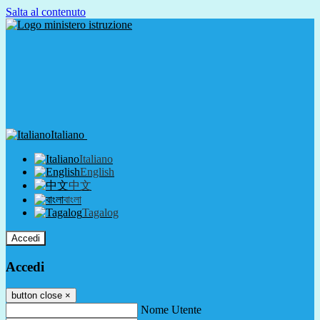
Salta al contenuto
Italiano
Italiano
English
中文
বাংলা
Tagalog
Accedi
Accedi
button close
×
Nome Utente