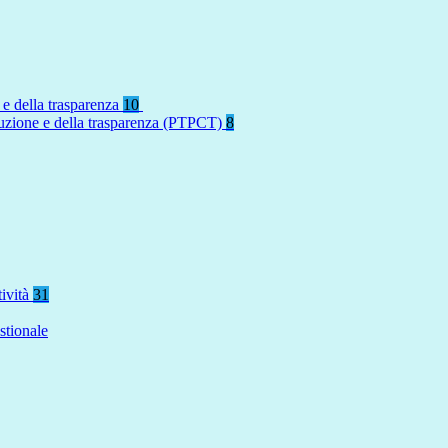
 e della trasparenza
10
rruzione e della trasparenza (PTPCT)
8
tività
31
stionale