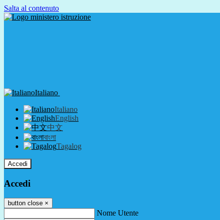
Salta al contenuto
Italiano
Italiano
English
中文
বাংলা
Tagalog
Accedi
Accedi
button close
×
Nome Utente