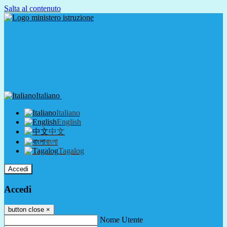
Salta al contenuto
Italiano
Italiano
English
中文
বাংলা
Tagalog
Accedi
Accedi
button close
×
Nome Utente