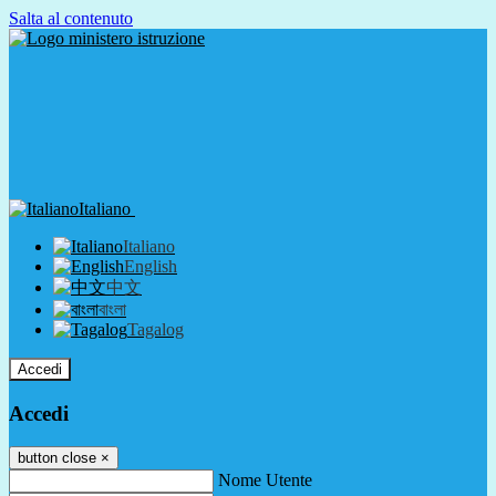
Salta al contenuto
Italiano
Italiano
English
中文
বাংলা
Tagalog
Accedi
Accedi
button close
×
Nome Utente