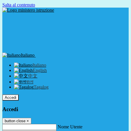
Salta al contenuto
Italiano
Italiano
English
中文
বাংলা
Tagalog
Accedi
Accedi
button close
×
Nome Utente