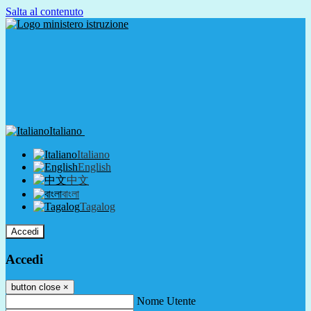
Salta al contenuto
Italiano
Italiano
English
中文
বাংলা
Tagalog
Accedi
Accedi
button close
×
Nome Utente