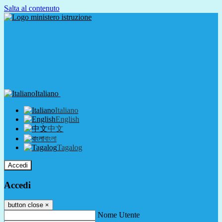
Salta al contenuto
Italiano
Italiano
English
中文
বাংলা
Tagalog
Accedi
Accedi
button close
×
Nome Utente