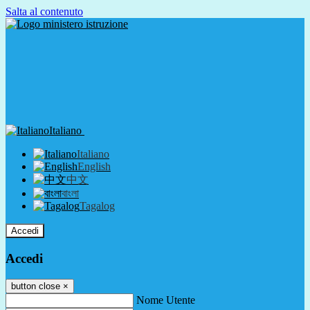
Salta al contenuto
Italiano
Italiano
English
中文
বাংলা
Tagalog
Accedi
Accedi
button close
×
Nome Utente