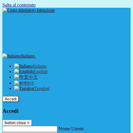
Salta al contenuto
Italiano
Italiano
English
中文
বাংলা
Tagalog
Accedi
Accedi
button close
×
Nome Utente