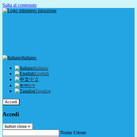
Salta al contenuto
Italiano
Italiano
English
中文
বাংলা
Tagalog
Accedi
Accedi
button close
×
Nome Utente