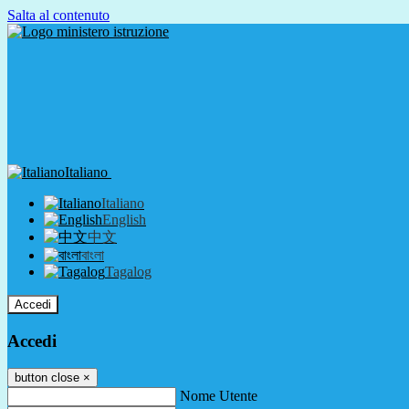
Salta al contenuto
Italiano
Italiano
English
中文
বাংলা
Tagalog
Accedi
Accedi
button close
×
Nome Utente