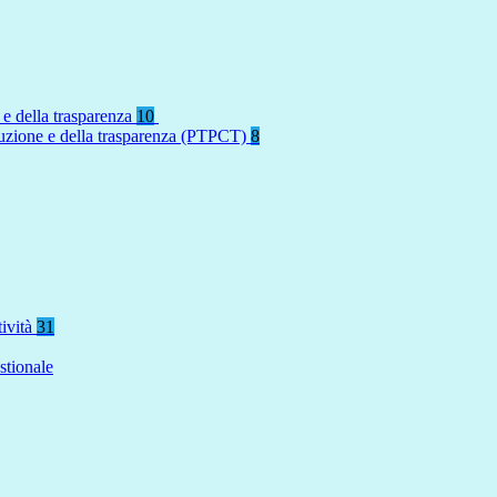
 e della trasparenza
10
rruzione e della trasparenza (PTPCT)
8
tività
31
stionale