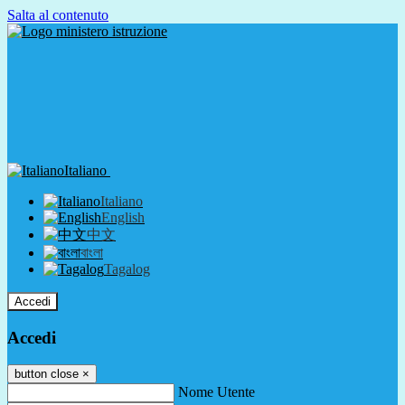
Salta al contenuto
Italiano
Italiano
English
中文
বাংলা
Tagalog
Accedi
Accedi
button close
×
Nome Utente