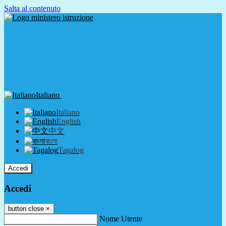
Salta al contenuto
Italiano
Italiano
English
中文
বাংলা
Tagalog
Accedi
Accedi
button close
×
Nome Utente