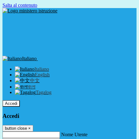
Salta al contenuto
Italiano
Italiano
English
中文
বাংলা
Tagalog
Accedi
Accedi
button close
×
Nome Utente