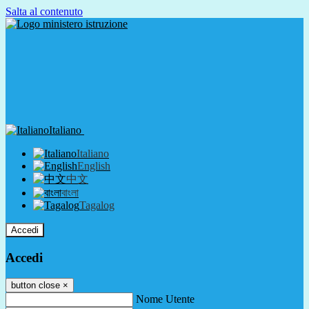
Salta al contenuto
Italiano
Italiano
English
中文
বাংলা
Tagalog
Accedi
Accedi
button close
×
Nome Utente